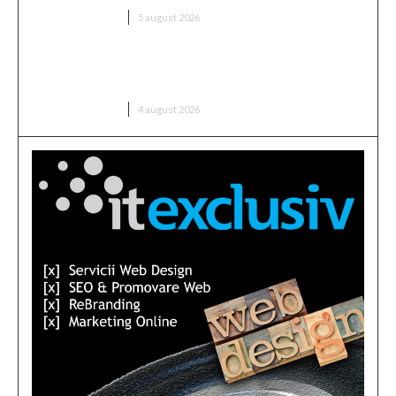
DIVERSE NOUTATI
5 august 2026
Nicușor Dan contestă schimbările PSD în legea
decarbonizării: „Voi analiza cu cea mai mare…
DIVERSE NOUTATI
4 august 2026