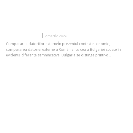
Bulgaria dispune de o obligație externă
de 10 ori mai redusă decât România.
Care sunt produsele interne brute ale
acestor două națiuni?
DIVERSE NOUTATI
2 martie 2026
Compararea datoriilor externeÎn prezentul context economic,
compararea datoriei externe a României cu cea a Bulgariei scoate în
evidență diferențe semnificative. Bulgaria se distinge printr-o...