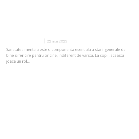
Cat de important este sa mergi cu
copilul la psiholog?
DIVERSE NOUTATI
22 mai 2023
Sanatatea mentala este o componenta esentiala a starii generale de
bine si fericire pentru oricine, indiferent de varsta. La copii, aceasta
joaca un rol...