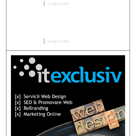
DIVERSE NOUTATI
5 august 2026
Sorin Blejnar, acuzat de trafic de influență, primind
sprijin din partea Curții de Apel București, în ciuda
recentei decizii a CJUE
DIVERSE NOUTATI
5 august 2026