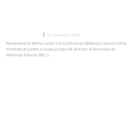
Marius Lazurca, nominalizat pentru
conducerea SIE, rechemat de Nicușor
Dan din funcția de ambasador în Mexic
DIVERSE NOUTATI
15 septembrie 2025
Nominarea lui Marius Lazurca la conducerea SIEMarius Lazurca a fost
nominalizat pentru a ocupa poziția de director al Serviciului de
Informații Externe (SIE), o...