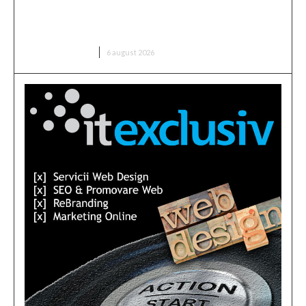
Marian Voinea, businessmanul reținut în cazul mitei
din sectorul armamentului, are conexiuni cu
‘Ndrangheta
DIVERSE NOUTATI
6 august 2026