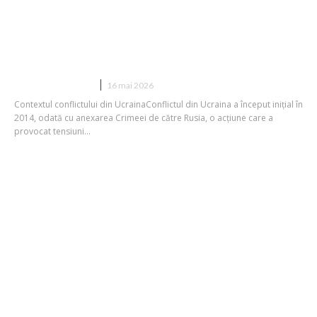
Persoana pe care Putin vrea să o
îndepărteze și care ar putea aduce
liniștea în Ucraina: „Am interacționat cu
ei de nenumărate ori…”
DIVERSE NOUTATI
16 mai 2026
Contextul conflictului din UcrainaConflictul din Ucraina a început inițial în
2014, odată cu anexarea Crimeei de către Rusia, o acțiune care a
provocat tensiuni...