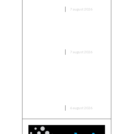
DIVERSE NOUTATI
7 august 2026
Trump reînvie abolirea
cetățeniei prin naștere în SUA:
A parafat noi ordine executive
DIVERSE NOUTATI
7 august 2026
Folha, OUT de la CFR Cluj după
înfrângerea cu Tromsø! ”Îi voi
da afară pe toți!”. DOUĂ nume
”concurează” pentru funcția de
antrenor
DIVERSE NOUTATI
6 august 2026