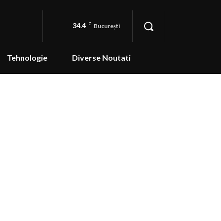
34.4
C
București
Tehnologie
Diverse Noutati