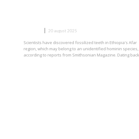
Etiopia ar putea fi asociați cu o
specie neidentificată de homini
AFACERI
20 august 2025
Scientists have discovered fossilized teeth in Ethiopia's Afar
region, which may belong to an unidentified hominin species,
according to reports from Smithsonian Magazine. Dating back.