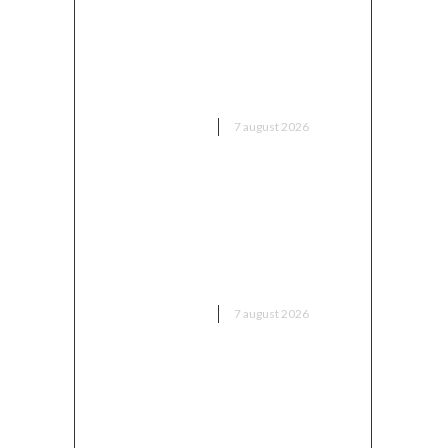
Moody’s: „Ratingul României a
fost păstrat grație
contribuțiilor instituțiilor,
populației și sectorului de
afaceri”
DIVERSE NOUTATI
7 august 2026
Alertă în baza aeriană de unde
pleacă avioanele F-16 pentru
distrugerea dronelor rusești.
Antrenament al piloților de F-
16.
DIVERSE NOUTATI
7 august 2026
Bărbatul care a „creionat” o
declarație de dragoste pe o
piatră de pe Transfăgărășan a
fost găsit…