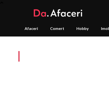
Afaceri
Comert
Hobby
Imob
Tag:
East Africa