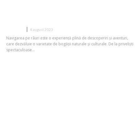
Ce poți descoperi atunci când navighezi
pe râuri: O călătorie captivantă prin
frumusețea naturală și cultura umană
CURSURI
4 august 2023
Navigarea pe râuri este o experiență plină de descoperiri și aventuri,
care dezvăluie o varietate de bogății naturale și culturale. De la priveliști
spectaculoase...