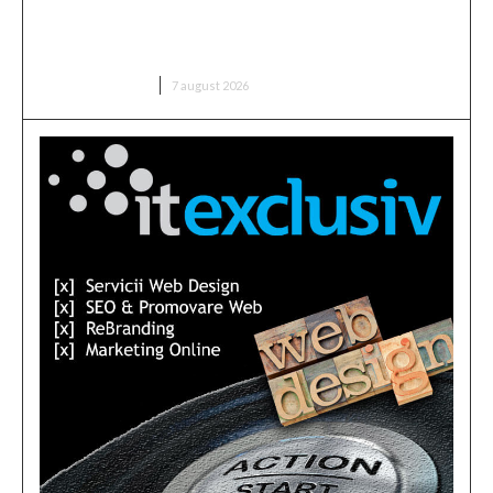
Bărbatul care a „creionat” o declarație de dragoste
pe o piatră de pe Transfăgărășan a fost găsit…
DIVERSE NOUTATI
7 august 2026