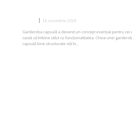
o garderobă capsulă
MODA
16 octombrie 2024
Garderoba capsulă a devenit un concept esențial pentru cei 
caută să îmbine stilul cu funcționalitatea. Cheia unei gardero
capsulă bine structurate stă în...