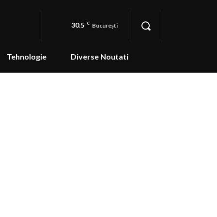
30.5
C
București
Tehnologie
Diverse Noutati