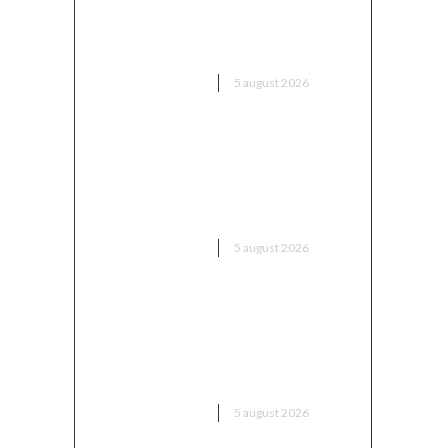
dotată cu explozibil Semtex a
intrat pe aeroportul din Leipzig,
Germania
DIVERSE NOUTATI
5 august 2026
Europa dispune de o „fereastră
unică” pentru a-l aduce pe Putin
în fața instanței, însă riscă să o
rateze din nou
DIVERSE NOUTATI
5 august 2026
Sorin Blejnar, acuzat de trafic
de influență, primind sprijin din
partea Curții de Apel București,
în ciuda recentei decizii a CJUE
DIVERSE NOUTATI
5 august 2026