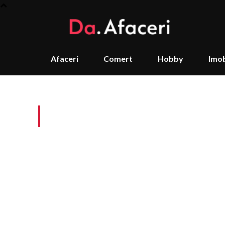
Afaceri
Comert
Hobby
Imob
Tag:
garderoba caps