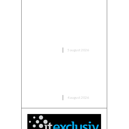
Avertisment din partea unui
specialist: „Asigurați-vă că
verificați ce ați semnat și până
când rămâne valabil prețul, în
contextul majorării facturii de
electricitate”
DIVERSE NOUTATI
5 august 2026
Nicușor Dan contestă
schimbările PSD în legea
decarbonizării: „Voi analiza cu
cea mai mare…
DIVERSE NOUTATI
4 august 2026