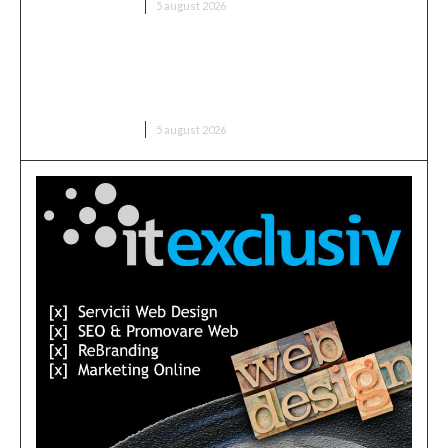
DIVERSE NOUTATI
5 august 2026
Sorin Blejnar, acuzat de trafic de influență, primind
sprijin din partea Curții de Apel București, în ciuda
recentei decizii a CJUE
DIVERSE NOUTATI
5 august 2026