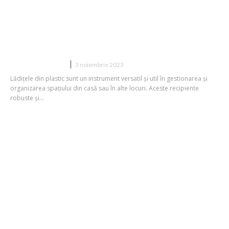
La Ce Te Ajută Lădițele din Plastic:
Soluții Versatile de Depozitare și
Organizare
CASA SI GRADINA
3 noiembrie 2023
Lădițele din plastic sunt un instrument versatil și util în gestionarea și
organizarea spațiului din casă sau în alte locuri. Aceste recipiente
robuste și...