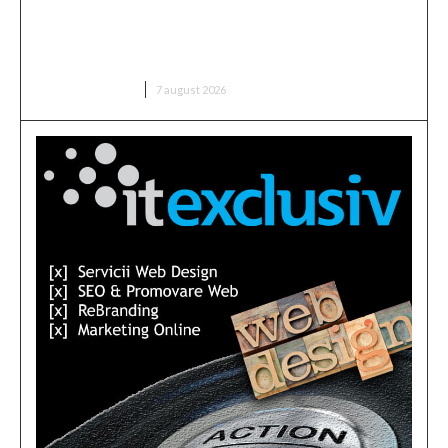
Nicușor Dan, în urma deciziei Moody’s: „Ratingul
României a fost păstrat grație contribuțiilor
instituțiilor, populației și sectorului de afaceri”
DIVERSE NOUTATI
7 august 2026