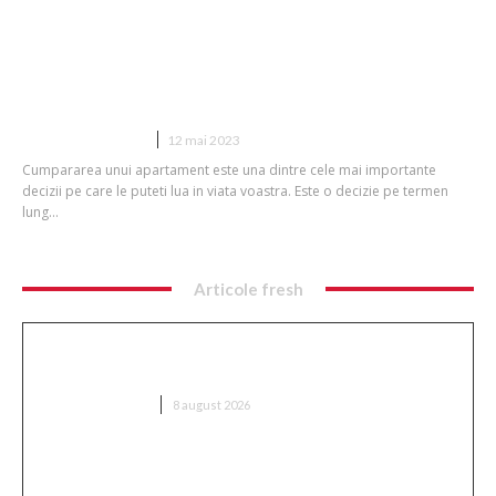
Cumpararea unui apartament in
Bucuresti: Ghidul complet pentru
cumparatori
DIVERSE NOUTATI
12 mai 2023
Cumpararea unui apartament este una dintre cele mai importante
decizii pe care le puteti lua in viata voastra. Este o decizie pe termen
lung...
Articole fresh
Nu s-au dat bătuți! » Ce s-a întâmplat pe teren,
imediat după Dinamo – FC Voluntari 4-0
DIVERSE NOUTATI
8 august 2026
CFR Cluj a încheiat un contract cu Marius Șumudică
» Comentariile lui Varga și toate informațiile