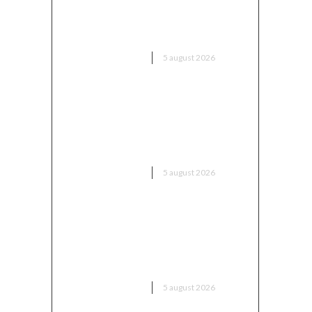
dotată cu explozibil Semtex a
intrat pe aeroportul din Leipzig,
Germania
DIVERSE NOUTATI
5 august 2026
Europa dispune de o „fereastră
unică” pentru a-l aduce pe Putin
în fața instanței, însă riscă să o
rateze din nou
DIVERSE NOUTATI
5 august 2026
Sorin Blejnar, acuzat de trafic
de influență, primind sprijin din
partea Curții de Apel București,
în ciuda recentei decizii a CJUE
DIVERSE NOUTATI
5 august 2026