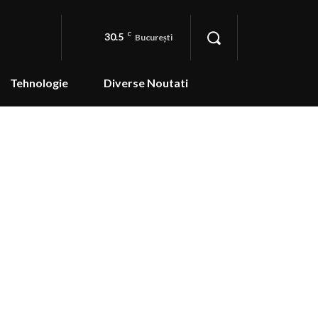
30.5
C
București
Tehnologie
Diverse Noutati