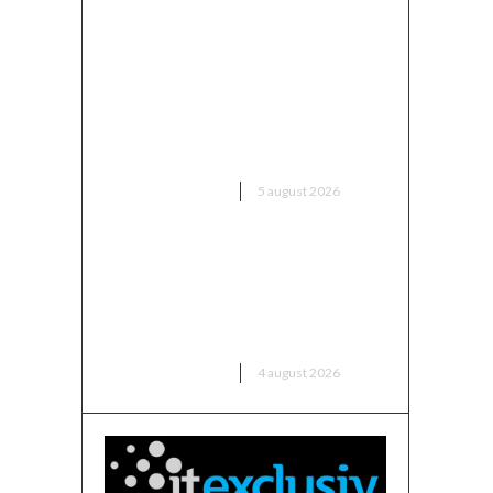
Avertisment din partea unui
specialist: „Asigurați-vă că
verificați ce ați semnat și până
când rămâne valabil prețul, în
contextul majorării facturii de
electricitate”
DIVERSE NOUTATI
5 august 2026
Nicușor Dan contestă
schimbările PSD în legea
decarbonizării: „Voi analiza cu
cea mai mare…
DIVERSE NOUTATI
4 august 2026