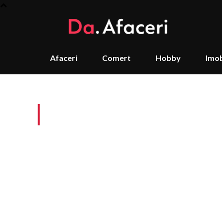
Afaceri
Comert
Hobby
Imob
Tag:
hominin specie