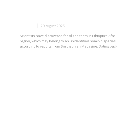
Etiopia ar putea fi asociați cu o
specie neidentificată de homini
AFACERI
20 august 2025
Scientists have discovered fossilized teeth in Ethiopia's Afar
region, which may belong to an unidentified hominin species,
according to reports from Smithsonian Magazine. Dating back.