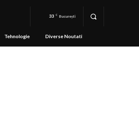
33
C
București
Tehnologie
Diverse Noutati