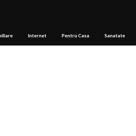
iliare
Internet
Pentru Casa
Sanatate
ății prea scăzute