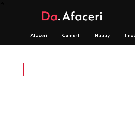
Afaceri
Comert
Hobby
Imob
Tag:
Impactul umidit