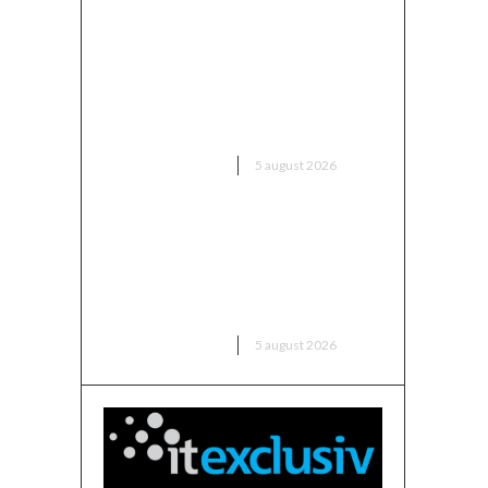
Europa dispune de o „fereastră
unică” pentru a-l aduce pe Putin
în fața instanței, însă riscă să o
rateze din nou
DIVERSE NOUTATI
5 august 2026
Sorin Blejnar, acuzat de trafic
de influență, primind sprijin din
partea Curții de Apel București,
în ciuda recentei decizii a CJUE
DIVERSE NOUTATI
5 august 2026