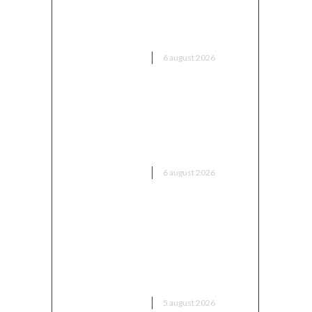
Executivul sugerează șase zone
maritime cu o capacitate de
peste 11 GW
DIVERSE NOUTATI
6 august 2026
Marian Voinea, businessmanul
reținut în cazul mitei din
sectorul armamentului, are
conexiuni cu ‘Ndrangheta
DIVERSE NOUTATI
6 august 2026
Infiltrare fără precedent în
Europa: o dronă rusească
dotată cu explozibil Semtex a
intrat pe aeroportul din Leipzig,
Germania
DIVERSE NOUTATI
5 august 2026