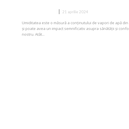
CASA SI GRADINA
21 aprilie 2024
Umiditatea este o măsură a conținutului de vapori de apă din
și poate avea un impact semnificativ asupra sănătății și confo
nostru. Atât...