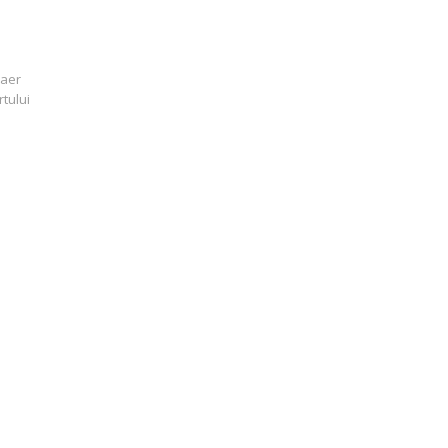
 aer
rtului