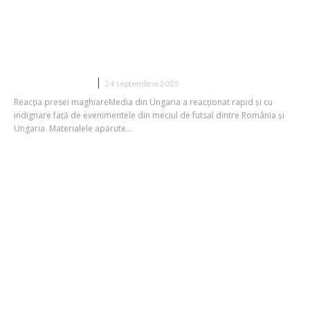
Presa maghiară reacționează după
incidentele de la partida de futsal
România – Ungaria: „Suporterii români
au fost de nestăpânit!”
DIVERSE NOUTATI
24 septembrie 2025
Reacția presei maghiareMedia din Ungaria a reacționat rapid și cu
indignare față de evenimentele din meciul de futsal dintre România și
Ungaria. Materialele apărute...