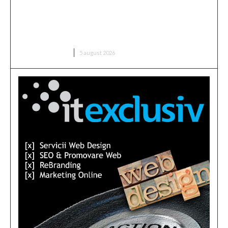
Infiltrare fără precedent în Europa: o dronă
rusească dotată cu explozibil Semtex a intrat pe
aeroportul din Leipzig, Germania
DIVERSE NOUTATI
5 august 2026