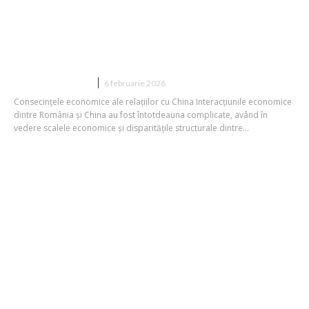
De ce România întâmpină dificultăți în
relația economică cu China: „Acolo se
află un sistem de producție la prețuri
reduse, similar unui lagăr de...
DIVERSE NOUTATI
6 februarie 2026
Consecințele economice ale relațiilor cu China Interacțiunile economice
dintre România și China au fost întotdeauna complicate, având în
vedere scalele economice și disparitățile structurale dintre...