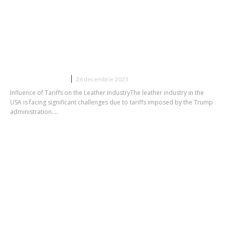
Industria de pielărie din SUA impactată
de tarifele lui Trump: prețurile ar
putea să se majoreze cu 22% în
perioada următoare de doi ani.
DIVERSE NOUTATI
26 decembrie 2025
Influence of Tariffs on the Leather IndustryThe leather industry in the
USA is facing significant challenges due to tariffs imposed by the Trump
administration....