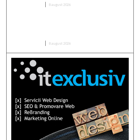
DIVERSE NOUTATI
8 august 2026
CFR Cluj a încheiat un contract cu Marius Șumudică
» Comentariile lui Varga și toate informațiile
despre acord
DIVERSE NOUTATI
8 august 2026