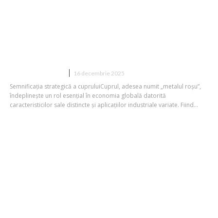
„Ar putea ajunge la noi înălțimi
stratosferice: Metalul roșu, un simbol
al forței economice”
DIVERSE NOUTATI
16 decembrie 2025
Semnificația strategică a cupruluiCuprul, adesea numit „metalul roșu”,
îndeplinește un rol esențial în economia globală datorită
caracteristicilor sale distincte și aplicațiilor industriale variate. Fiind...