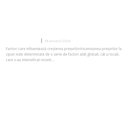
O nouă criză este iminentă:
augmentarea costurilor pentru cipuri
esențiale și o penurie „istorică” de
resurse.
DIVERSE NOUTATI
18 ianuarie 2026
Factori care influențează creșterea prețurilorAscensiunea prețurilor la
cipuri este determinată de o serie de factori atât globali, cât și locali,
care s-au intensificat recent....