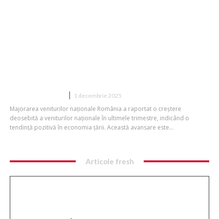
România accelerează progresul
economic: majorare a câștigurilor,
salarii crescute și revitalizare
industrială, în ciuda încetinirii
produsului intern brut
DIVERSE NOUTATI
1 decembrie 2025
Majorarea veniturilor naționale România a raportat o creștere
deosebită a veniturilor naționale în ultimele trimestre, indicând o
tendință pozitivă în economia țării. Această avansare este...
Articole fresh
Performanță excepțională! Ștefania Uță,
campioană mondială U20 la 400 de metri cu
obstacole.