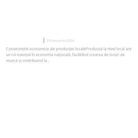
și impact autentic asupra
reindustrializării Europei. INTERVIU cu
Roxana Pîntea, Director Afaceri
Externe, Philip Morris România
DIVERSE NOUTATI
29 ianuarie 2026
Consecințele economice ale producției localeProducția la nivel local are
un rol esențial în economia națională, facilitând crearea de locuri de
muncă și contribuind la...