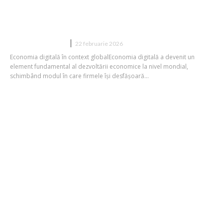
digitală, la București: „Ne situăm pe
una dintre cele mai ample rezerve de…
DIVERSE NOUTATI
22 februarie 2026
Economia digitală în context globalEconomia digitală a devenit un
element fundamental al dezvoltării economice la nivel mondial,
schimbând modul în care firmele își desfășoară...
„Fabricat în România”: aport de valoare