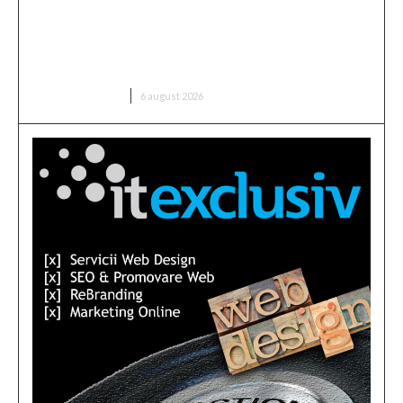
România intră în cursa pentru energia eoliană
offshore: Executivul sugerează șase zone maritime
cu o capacitate de peste 11 GW
DIVERSE NOUTATI
6 august 2026