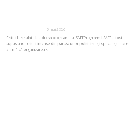
Radu Miruță răspunde contestatarilor
politici ai acordurilor din cadrul
programului SAFE: „Înțelegeți de ce…
DIVERSE NOUTATI
3 mai 2026
Critici formulate la adresa programului SAFEProgramul SAFE a fost
supus unor critici intense din partea unor politicieni și specialiști, care
afirmă că organizarea și...
Expert internațional în economie