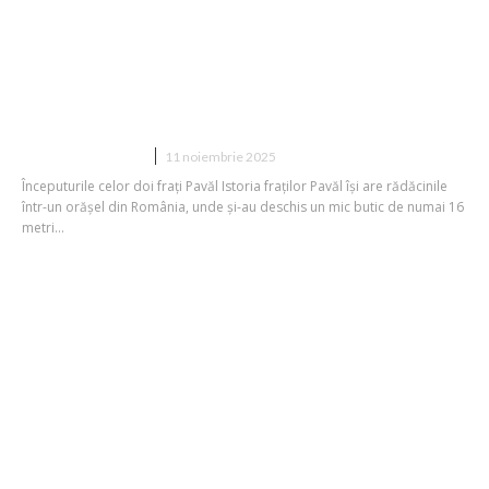
Frații Pavăl: De la un magazin de 16 mp
la imperiul Dedeman și intenții pentru
achiziționarea Carrefour
DIVERSE NOUTATI
11 noiembrie 2025
Începuturile celor doi frați Pavăl Istoria fraților Pavăl își are rădăcinile
într-un orășel din România, unde și-au deschis un mic butic de numai 16
metri...