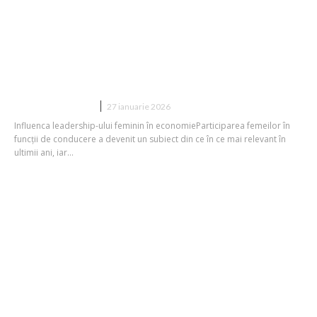
Femeia care administrează cea mai
importantă economie din Europa a
tras un semnal de alarmă cu privire la
dezintegrarea alianțelor tradiționale.
DIVERSE NOUTATI
27 ianuarie 2026
Influenca leadership-ului feminin în economieParticiparea femeilor în
funcții de conducere a devenit un subiect din ce în ce mai relevant în
ultimii ani, iar...