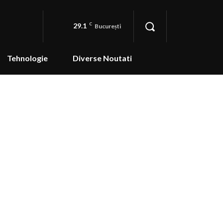
29.1
C
București
Tehnologie
Diverse Noutati
ntru copii și părinți