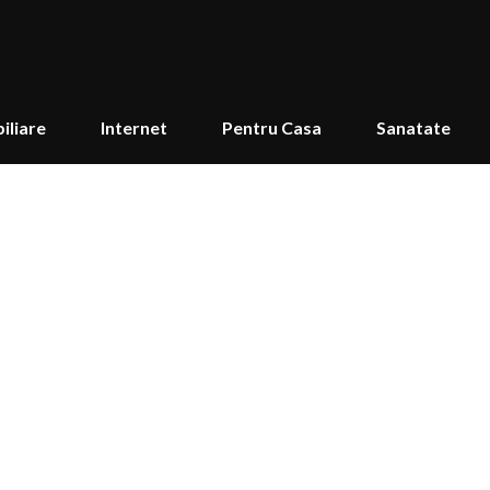
iliare
Internet
Pentru Casa
Sanatate
iniță poate fi o provocare pe