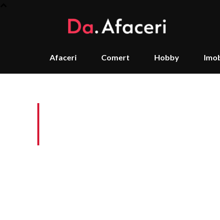
Afaceri
Comert
Hobby
Imob
Tag:
Intrarea în grăd
deopotrivă