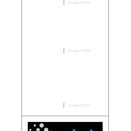
DIVERSE NOUTATI
6 august 2026
Mario Camora, după
dezamăgirea trăită de CFR: „Să
înceapă de la copii și juniori!
Aceștia nu le iau banii părinților”
DIVERSE NOUTATI
6 august 2026
România intră în cursa pentru
energia eoliană offshore:
Executivul sugerează șase zone
maritime cu o capacitate de
peste 11 GW
DIVERSE NOUTATI
6 august 2026