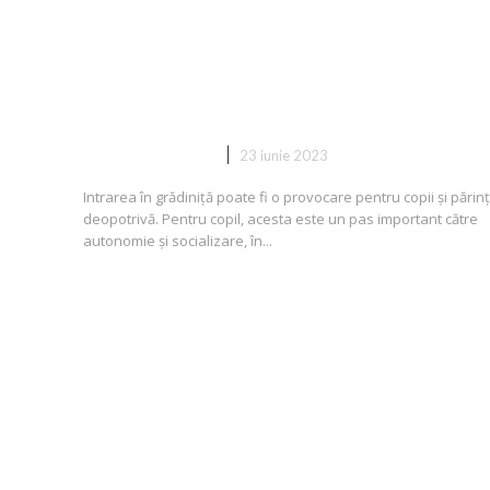
Cum să îți înveți copilul să se
adapteze la grădiniță și să se si
confortabil
DIVERSE NOUTATI
23 iunie 2023
Intrarea în grădiniță poate fi o provocare pentru copii și părinț
deopotrivă. Pentru copil, acesta este un pas important către
autonomie și socializare, în...