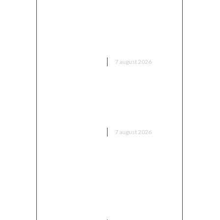
Bărbatul care a „creionat” o
declarație de dragoste pe o
piatră de pe Transfăgărășan a
fost găsit…
DIVERSE NOUTATI
7 august 2026
Trump reînvie abolirea
cetățeniei prin naștere în SUA:
A parafat noi ordine executive
DIVERSE NOUTATI
7 august 2026
Folha, OUT de la CFR Cluj după
înfrângerea cu Tromsø! ”Îi voi
da afară pe toți!”. DOUĂ nume
”concurează” pentru funcția de
antrenor