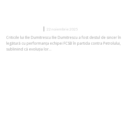
Exclusiv | Ilie Dumitrescu a comentat
evoluția după FCSB – Petrolul: ”Ar fi
putut să realizeze mai mult”
DIVERSE NOUTATI
22 noiembrie 2025
Criticile lui Ilie Dumitrescu Ilie Dumitrescu a fost destul de sincer în
legătură cu performanța echipei FCSB în partida contra Petrolului,
subliniind că evoluția lor...
Mircea Lucescu a răbufnit în cadrul