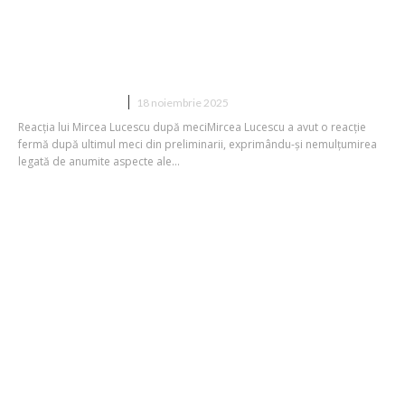
conferinței, după ultimul meci de
calificări: „Ceea ce am realizat eu în
carieră nu vor reuși ei timp...
DIVERSE NOUTATI
18 noiembrie 2025
Reacția lui Mircea Lucescu după meciMircea Lucescu a avut o reacție
fermă după ultimul meci din preliminarii, exprimându-și nemulțumirea
legată de anumite aspecte ale...