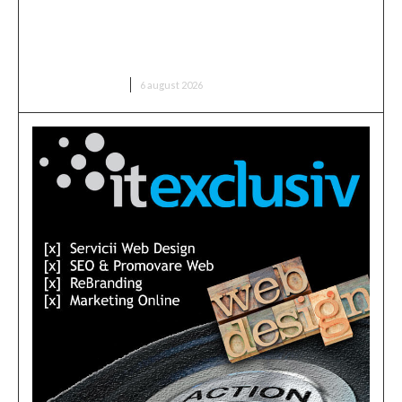
Mario Camora, după dezamăgirea trăită de CFR:
„Să înceapă de la copii și juniori! Aceștia nu le iau
banii părinților”
DIVERSE NOUTATI
6 august 2026