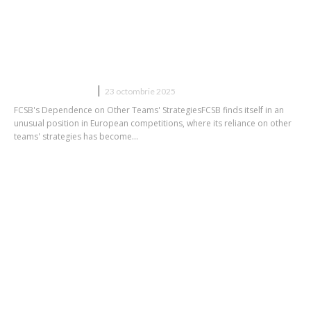
Becali râdea când observa asta la
oponente, dar FCSB a ajuns să depindă
de acest aspect în Europa! Detaliul
surprinzător din jocul formației
DIVERSE NOUTATI
23 octombrie 2025
FCSB's Dependence on Other Teams' StrategiesFCSB finds itself in an
unusual position in European competitions, where its reliance on other
teams' strategies has become...