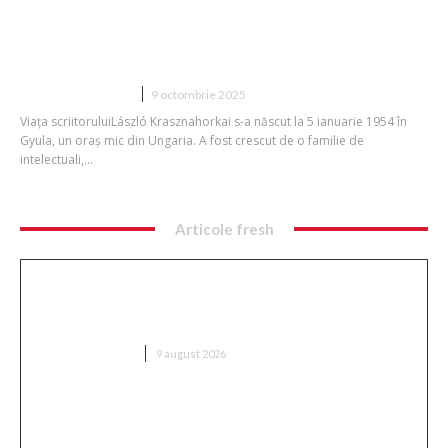
Autorul maghiar László Krasznahorkai
a câștigat premiul Nobel pentru
Literatură în anul 2025
DIVERSE NOUTATI
9 octombrie 2025
Viața scriitoruluiLászló Krasznahorkai s-a născut la 5 ianuarie 1954 în
Gyula, un oraș mic din Ungaria. A fost crescut de o familie de
intelectuali,...
Articole fresh
Ambulanță aglomerată cu topoare într-o comună
din Cluj, după ce un videoclip pe TikTok a afirmat că
„sustrage…
DIVERSE NOUTATI
9 august 2026
Nu s-au dat bătuți! » Ce s-a întâmplat pe teren,
imediat după Dinamo – FC Voluntari 4-0