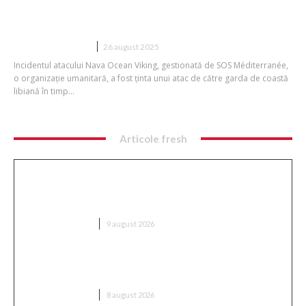
Agresiunea împotriva vasului Ocean
Viking în Marea Mediterană
DIVERSE NOUTATI
26 august 2025
Incidentul atacului Nava Ocean Viking, gestionată de SOS Méditerranée,
o organizație umanitară, a fost ținta unui atac de către garda de coastă
libiană în timp...
Articole fresh
Ambulanță aglomerată cu topoare într-o comună
din Cluj, după ce un videoclip pe TikTok a afirmat că
„sustrage…
DIVERSE NOUTATI
9 august 2026
Nu s-au dat bătuți! » Ce s-a întâmplat pe teren,
imediat după Dinamo – FC Voluntari 4-0
DIVERSE NOUTATI
8 august 2026