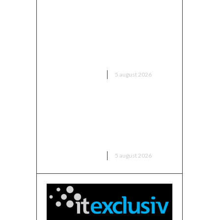
Europa dispune de o „fereastră
unică” pentru a-l aduce pe Putin
în fața instanței, însă riscă să o
rateze din nou
DIVERSE NOUTATI
5 august 2026
Sorin Blejnar, acuzat de trafic
de influență, primind sprijin din
partea Curții de Apel București,
în ciuda recentei decizii a CJUE
DIVERSE NOUTATI
5 august 2026