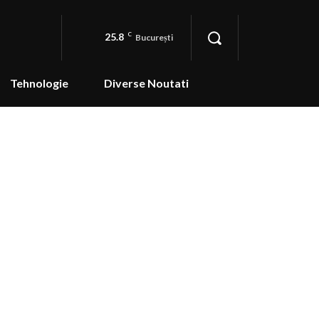
25.8
C
București
Tehnologie
Diverse Noutati