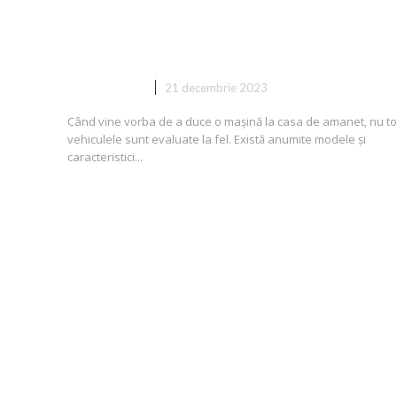
Casele de Amanet: Ce Factori
Contează
AUTO/MOTO
21 decembrie 2023
Când vine vorba de a duce o mașină la casa de amanet, nu t
vehiculele sunt evaluate la fel. Există anumite modele și
caracteristici...