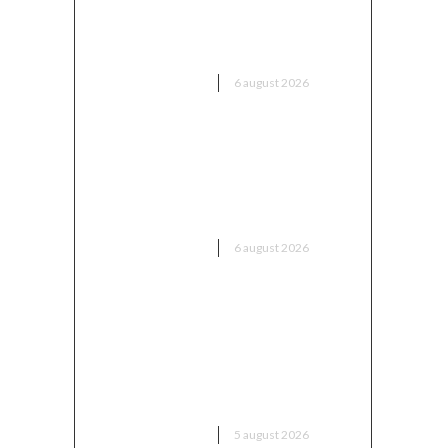
Executivul sugerează șase zone
maritime cu o capacitate de
peste 11 GW
DIVERSE NOUTATI
6 august 2026
Marian Voinea, businessmanul
reținut în cazul mitei din
sectorul armamentului, are
conexiuni cu ‘Ndrangheta
DIVERSE NOUTATI
6 august 2026
Infiltrare fără precedent în
Europa: o dronă rusească
dotată cu explozibil Semtex a
intrat pe aeroportul din Leipzig,
Germania
DIVERSE NOUTATI
5 august 2026