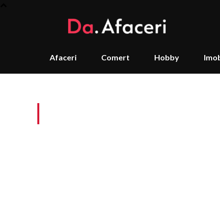
Afaceri
Comert
Hobby
Imob
Tag:
mașină la casa 