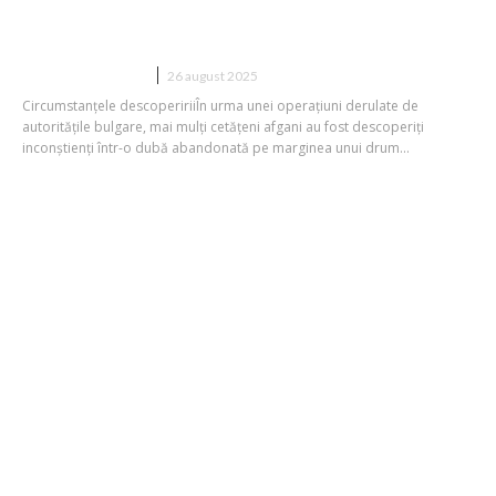
Apel pentru asistență dintr-o dubiță
părăsită în Bulgaria
DIVERSE NOUTATI
26 august 2025
Circumstanțele descopeririiÎn urma unei operațiuni derulate de
autoritățile bulgare, mai mulți cetățeni afgani au fost descoperiți
inconștienți într-o dubă abandonată pe marginea unui drum...
Agresiunea împotriva vasului Ocean
Viking în Marea Mediterană