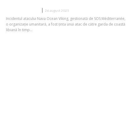
DIVERSE NOUTATI
26 august 2025
Incidentul atacului Nava Ocean Viking, gestionată de SOS Méditerranée,
o organizație umanitară, a fost ținta unui atac de către garda de coastă
libiană în timp...