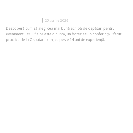
Cum alegi servicii de inchirieri ospatari
pentru evenimente
DIVERSE NOUTATI
25 aprilie 2026
Descoperă cum să alegi cea mai bună echipă de ospătari pentru
evenimentul tău, fie că este o nuntă, un botez sau o conferință. Sfaturi
practice de la Ospatari.com, cu peste 14 ani de experiență.