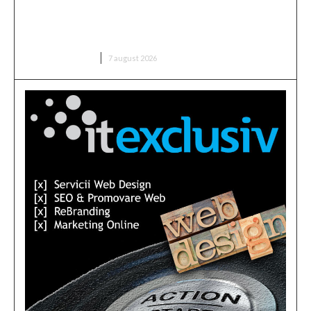
Bărbatul care a „creionat” o declarație de dragoste
pe o piatră de pe Transfăgărășan a fost găsit…
DIVERSE NOUTATI
7 august 2026