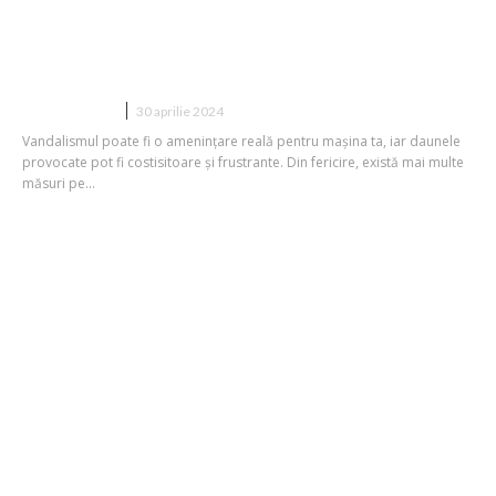
Cum poți să îți protejezi mașina de
vandalism
AUTO/MOTO
30 aprilie 2024
Vandalismul poate fi o amenințare reală pentru mașina ta, iar daunele
provocate pot fi costisitoare și frustrante. Din fericire, există mai multe
măsuri pe...