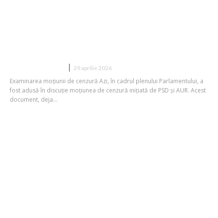
Moțiunea de cenzură PSD-AUR, expusă
astăzi în cadrul plenului Parlamentului:
Informații referitoare la conținutul
moțiunii
DIVERSE NOUTATI
29 aprilie 2026
Examinarea moțiunii de cenzură Azi, în cadrul plenului Parlamentului, a
fost adusă în discuție moțiunea de cenzură inițiată de PSD și AUR. Acest
document, deja...