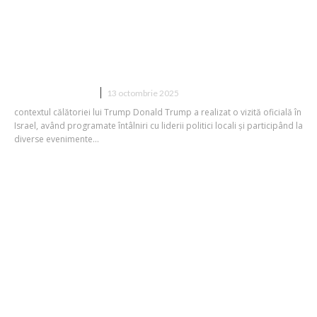
Clipa surprinzătoare pentru Trump în
legislativul israelian: Trupele de
securitate au acționat prompt VIDEO
DIVERSE NOUTATI
13 octombrie 2025
contextul călătoriei lui Trump Donald Trump a realizat o vizită oficială în
Israel, având programate întâlniri cu liderii politici locali și participând la
diverse evenimente...