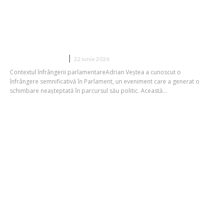
Adrian Veștea, un mesaj recent după
eșecul din Parlament: „Nu am cerut
această funcție pentru a câștiga o
poziție”
DIVERSE NOUTATI
22 iunie 2026
Contextul înfrângerii parlamentareAdrian Veștea a cunoscut o
înfrângere semnificativă în Parlament, un eveniment care a generat o
schimbare neașteptată în parcursul său politic. Această...