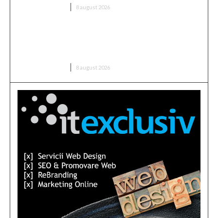
DIVERSE NOUTATI
8 august 2026
CFR Cluj a încheiat un contract cu Marius Șumudică
» Comentariile lui Varga și toate informațiile
despre acord
DIVERSE NOUTATI
8 august 2026