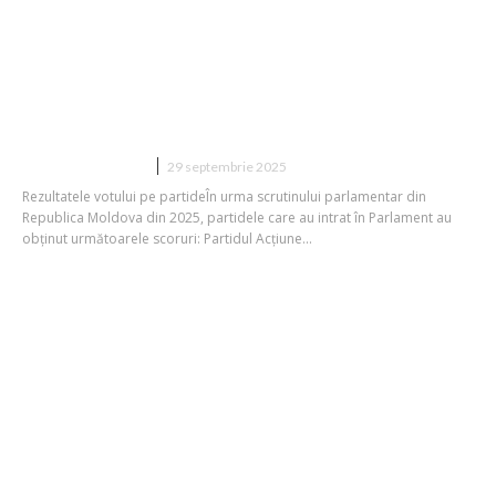
Rezultatele definitive ale alegerilor
din Republica Moldova 2025: Voturile
partidelor care acced în Parlamentul
de la Chișinău
DIVERSE NOUTATI
29 septembrie 2025
Rezultatele votului pe partideÎn urma scrutinului parlamentar din
Republica Moldova din 2025, partidele care au intrat în Parlament au
obținut următoarele scoruri: Partidul Acțiune...