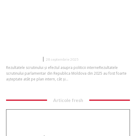
LIVE Alegeri parlamentare în
Republica Moldova 2025: între UE și
Rusia. Moment decisiv pentru
moldoveni și provocare pentru Maia
Sandu, într-un scrutin cu influență...
DIVERSE NOUTATI
28 septembrie 2025
Rezultatele scrutinului și efectul asupra politicii interneRezultatele
scrutinului parlamentar din Republica Moldova din 2025 au fost foarte
așteptate atât pe plan intern, cât și...
Articole fresh
Performanță excepțională! Ștefania Uță,
campioană mondială U20 la 400 de metri cu
obstacole.