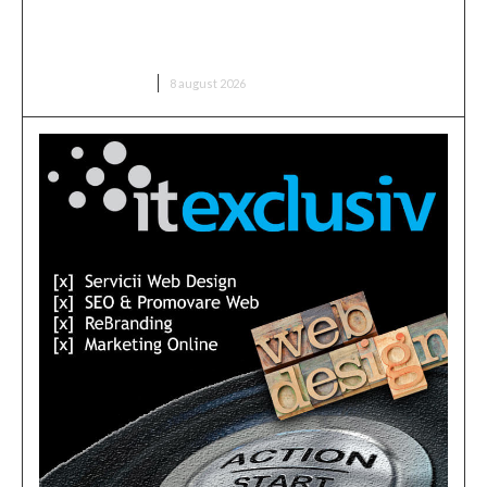
Dunărea păstrează nivelul de la Cernavodă din 3
august; în Ungaria, fluxul a crescut cu 6 centimetri
în ultimele 3 zile la Paks.
DIVERSE NOUTATI
8 august 2026