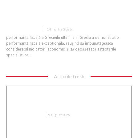
Grecia, rezultate fiscale neanticipate.
Moody’s reconfirmă calificativul
suveran al națiunii
DIVERSE NOUTATI
14 martie 2026
performanța fiscală a GrecieiÎn ultimii ani, Grecia a demonstrat o
performanță fiscală excepțională, reușind să îmbunătățească
considerabil indicatorii economici și să depășească așteptările
specialiștilor....
Articole fresh
Ambulanță aglomerată cu topoare într-o comună
din Cluj, după ce un videoclip pe TikTok a afirmat că
„sustrage…
DIVERSE NOUTATI
9 august 2026
Nu s-au dat bătuți! » Ce s-a întâmplat pe teren,
imediat după Dinamo – FC Voluntari 4-0