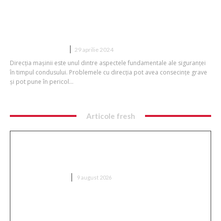
Care sunt cele mai mari riscuri când ai
probleme cu direcția de la mașină?
DIVERSE NOUTATI
29 aprilie 2024
Direcția mașinii este unul dintre aspectele fundamentale ale siguranței
în timpul condusului. Problemele cu direcția pot avea consecințe grave
și pot pune în pericol...
Articole fresh
Performanță excepțională! Ștefania Uță,
campioană mondială U20 la 400 de metri cu
obstacole.
DIVERSE NOUTATI
9 august 2026
„Avertisment grav”: Consecințele unei cercetări
privind 144 de evenimente cu drone în Europa