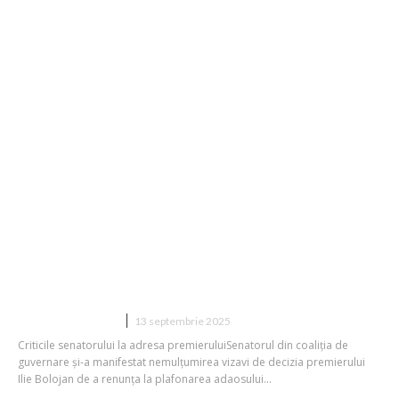
Un membru al senatului din coaliția de
la guvernare îl acuză pe premierul Ilie
Bolojan pentru decizia de a renunța la
limitarea adaosului comercial...
DIVERSE NOUTATI
13 septembrie 2025
Criticile senatorului la adresa premieruluiSenatorul din coaliția de
guvernare și-a manifestat nemulțumirea vizavi de decizia premierului
Ilie Bolojan de a renunța la plafonarea adaosului...