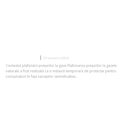
Prețul limitat la gaze se va păstra din 1
aprilie? Ilie Bolojan: „Îndepărtarea
plafonării nu este garantată, însă nu
avem prea mult timp de...
DIVERSE NOUTATI
23 ianuarie 2026
Contextul plafonării prețurilor la gaze Plafonarea prețurilor la gazele
naturale a fost realizată ca o măsură temporară de protecție pentru
consumatori în fața variațiilor semnificative...