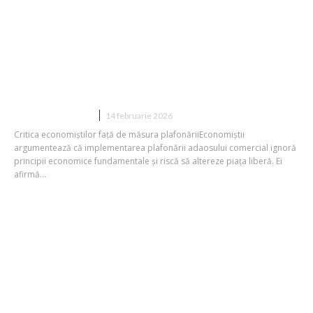
Avertismentul experților în economie
pentru Executiv: „Restricționarea
adaosului este o politică populistă ce
ne retrage în anii ’90. Cheltuielile vor fi
suportate în continuare...
DIVERSE NOUTATI
14 februarie 2026
Critica economiștilor față de măsura plafonăriiEconomiștii
argumentează că implementarea plafonării adaosului comercial ignoră
principii economice fundamentale și riscă să altereze piața liberă. Ei
afirmă...