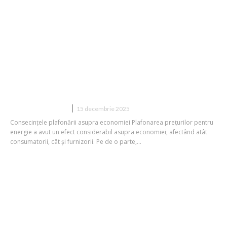
Costul limitării energiei: Expert –
Statul a obținut mai multe câștiguri
decât cheltuieli în aproape patru ani.
DIVERSE NOUTATI
15 decembrie 2025
Consecințele plafonării asupra economiei Plafonarea prețurilor pentru
energie a avut un efect considerabil asupra economiei, afectând atât
consumatorii, cât și furnizorii. Pe de o parte,...