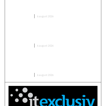
„Să înceapă de la copii și juniori! Aceștia nu le iau
banii părinților”
DIVERSE NOUTATI
6 august 2026
România intră în cursa pentru energia eoliană
offshore: Executivul sugerează șase zone maritime
cu o capacitate de peste 11 GW
DIVERSE NOUTATI
6 august 2026
Marian Voinea, businessmanul reținut în cazul mitei
din sectorul armamentului, are conexiuni cu
‘Ndrangheta
DIVERSE NOUTATI
6 august 2026