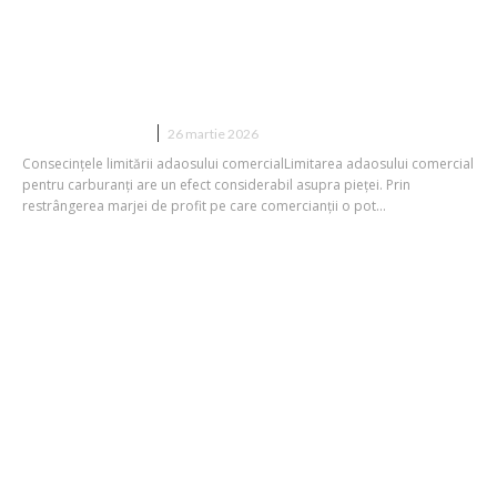
Ordonanța referitoare la carburanți:
Executivul stabilește un plafon pentru
adaosul comercial și restricționează
exporturile. Până…
DIVERSE NOUTATI
26 martie 2026
Consecințele limitării adaosului comercialLimitarea adaosului comercial
pentru carburanți are un efect considerabil asupra pieței. Prin
restrângerea marjei de profit pe care comercianții o pot...