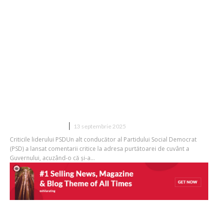
Un alt lider al PSD își exprimă
nemulțumirea față de purtătoarea de
cuvânt a Guvernului cu privire la
plafonarea prețurilor alimentelor:
„Doamna Dogioiu să...
DIVERSE NOUTATI
13 septembrie 2025
Criticile liderului PSDUn alt conducător al Partidului Social Democrat
(PSD) a lansat comentarii critice la adresa purtătoarei de cuvânt a
Guvernului, acuzând-o că și-a...