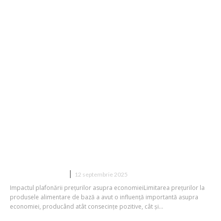
Surse: Limitarea costurilor pentru
produsele alimentare esențiale va lua
sfârșit începând cu 1 octombrie
DIVERSE NOUTATI
12 septembrie 2025
Impactul plafonării prețurilor asupra economieiLimitarea prețurilor la
produsele alimentare de bază a avut o influență importantă asupra
economiei, producând atât consecințe pozitive, cât și...