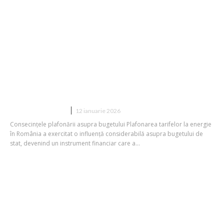
Expert: România a transformat
limitarea energiei într-un instrument
bugetar, generând cheltuieli
suplimentare
DIVERSE NOUTATI
12 ianuarie 2026
Consecințele plafonării asupra bugetului Plafonarea tarifelor la energie
în România a exercitat o influență considerabilă asupra bugetului de
stat, devenind un instrument financiar care a...