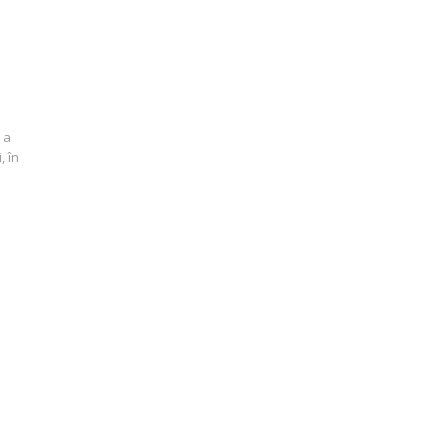
e
 a
, în