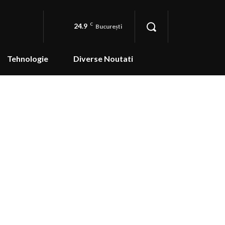
24.9
C
București
Tehnologie
Diverse Noutati