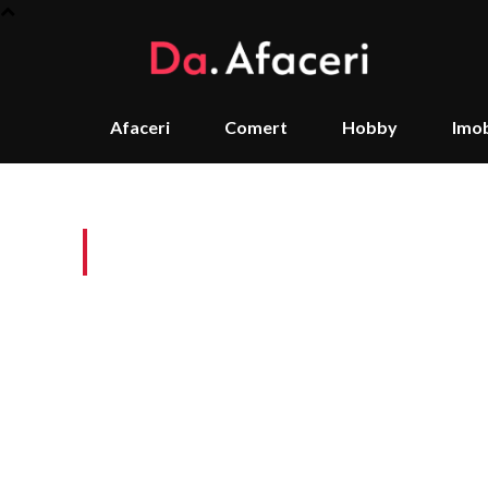
Afaceri
Comert
Hobby
Imob
Tag:
plase tip rulou