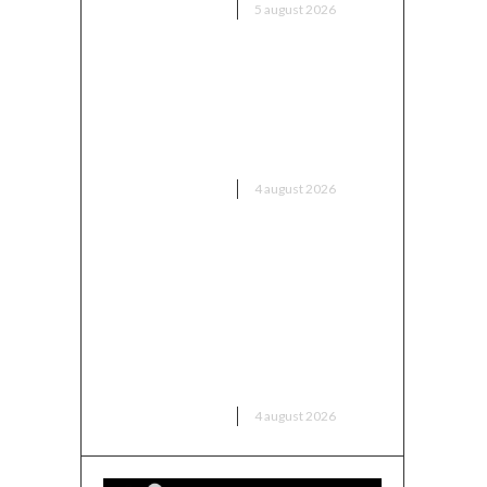
DIVERSE NOUTATI
5 august 2026
Nicușor Dan contestă
schimbările PSD în legea
decarbonizării: „Voi analiza cu
cea mai mare…
DIVERSE NOUTATI
4 august 2026
UDMR ia în calcul susținerea
unui guvern PSD: „Toate
variantele sunt posibile”.
Președintele anticipează
„rezultate” în următoarele
două săptămâni.
DIVERSE NOUTATI
4 august 2026