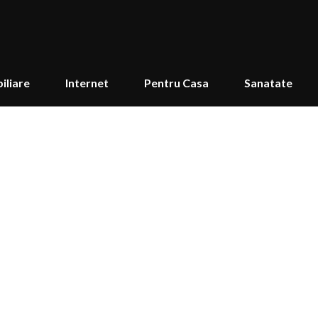
iliare
Internet
Pentru Casa
Sanatate
 - nu necesită demontare