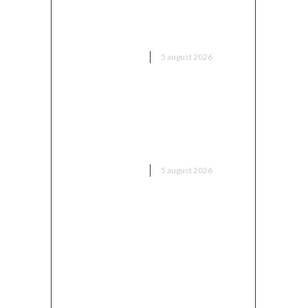
unică” pentru a-l aduce pe Putin
în fața instanței, însă riscă să o
rateze din nou
DIVERSE NOUTATI
5 august 2026
Sorin Blejnar, acuzat de trafic
de influență, primind sprijin din
partea Curții de Apel București,
în ciuda recentei decizii a CJUE
DIVERSE NOUTATI
5 august 2026
Avertisment din partea unui
specialist: „Asigurați-vă că
verificați ce ați semnat și până
când rămâne valabil prețul, în
contextul majorării facturii de
electricitate”