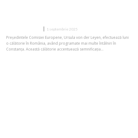
preşedintele Nicuşor Dan / Prim-
ministrul Ilie Bolojan absent de la
Constanţa
DIVERSE NOUTATI
1 septembrie 2025
Președintele Comisiei Europene, Ursula von der Leyen, efectuează luni
o călătorie în România, având programate mai multe întâlniri în
Constanța. Această călătorie accentuează semnificația...