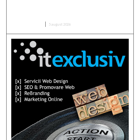
Infiltrare fără precedent în Europa: o dronă
rusească dotată cu explozibil Semtex a intrat pe
aeroportul din Leipzig, Germania
DIVERSE NOUTATI
5 august 2026