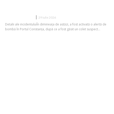
Alertă cu bombă în Portul Constanța.
Navele nu mai circulă.
DIVERSE NOUTATI
29 iulie 2026
Detalii ale incidentuluiÎn dimineața de astăzi, a fost activată o alertă de
bombă în Portul Constanța, după ce a fost găsit un colet suspect...
Ursula von der Leyen în România:
Vizită în Constanţa şi întrevedere cu