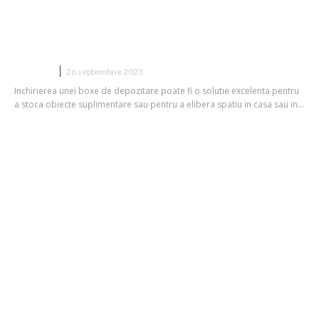
Ce poți duce într-o boxă de
depozitare?
AFACERI
26 septembrie 2023
Inchirierea unei boxe de depozitare poate fi o solutie excelenta pentru
a stoca obiecte suplimentare sau pentru a elibera spatiu in casa sau in...