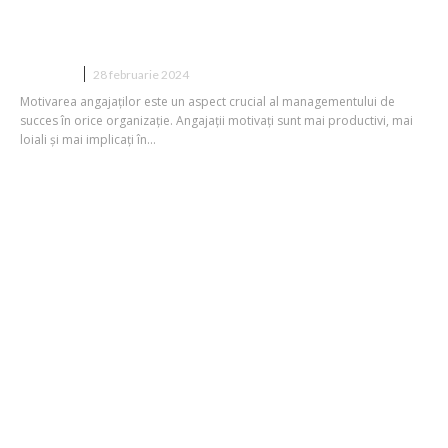
Cum poți să îți motivezi angajații
AFACERI
28 februarie 2024
Motivarea angajaților este un aspect crucial al managementului de
succes în orice organizație. Angajații motivați sunt mai productivi, mai
loiali și mai implicați în...