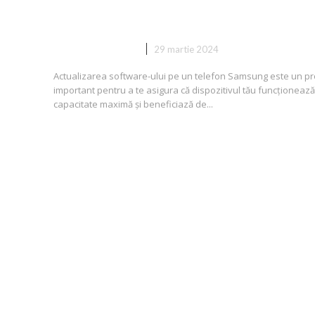
Samsung?
DIVERSE NOUTATI
29 martie 2024
Actualizarea software-ului pe un telefon Samsung este un p
important pentru a te asigura că dispozitivul tău funcționează
capacitate maximă și beneficiază de...