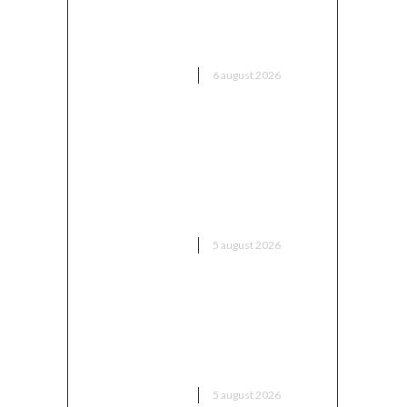
reținut în cazul mitei din
sectorul armamentului, are
conexiuni cu ‘Ndrangheta
DIVERSE NOUTATI
6 august 2026
Infiltrare fără precedent în
Europa: o dronă rusească
dotată cu explozibil Semtex a
intrat pe aeroportul din Leipzig,
Germania
DIVERSE NOUTATI
5 august 2026
Europa dispune de o „fereastră
unică” pentru a-l aduce pe Putin
în fața instanței, însă riscă să o
rateze din nou
DIVERSE NOUTATI
5 august 2026