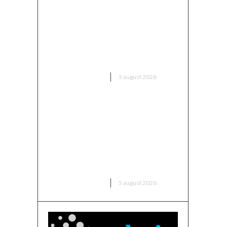
Sorin Blejnar, acuzat de trafic
de influență, primind sprijin din
partea Curții de Apel București,
în ciuda recentei decizii a CJUE
DIVERSE NOUTATI
5 august 2026
Avertisment din partea unui
specialist: „Asigurați-vă că
verificați ce ați semnat și până
când rămâne valabil prețul, în
contextul majorării facturii de
electricitate”
DIVERSE NOUTATI
5 august 2026