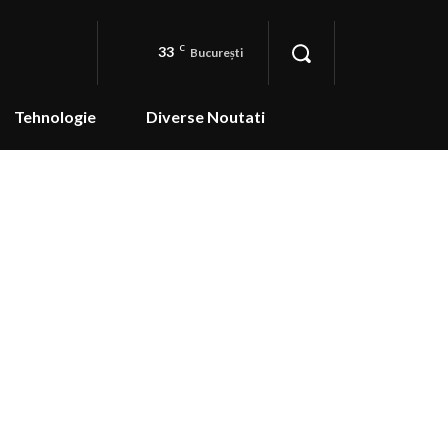
33
C
București
Tehnologie
Diverse Noutati