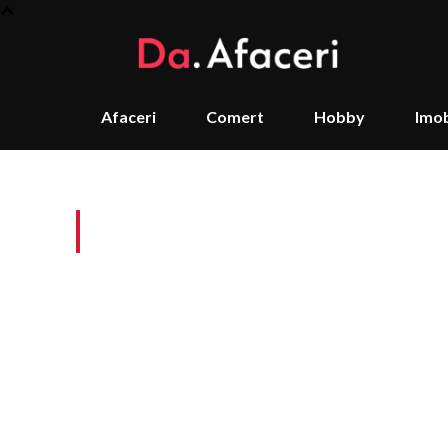
Afaceri
Comert
Hobby
Imob
Tag:
pret Samsung S