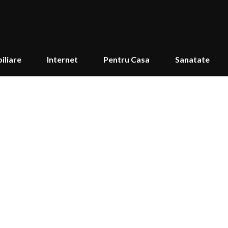
iliare
Internet
Pentru Casa
Sanatate
24 Plus second hand