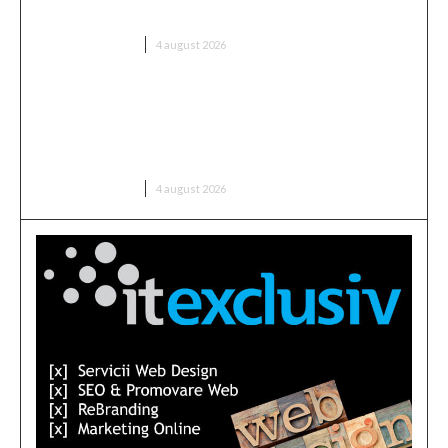
decarbonizării: „Voi analiza cu cea mai mare…
DIVERSE NOUTATI
4 august 2026
UDMR ia în calcul susținerea unui guvern PSD:
„Toate variantele sunt posibile”. Președintele
anticipează „rezultate” în următoarele două
săptămâni.
DIVERSE NOUTATI
4 august 2026