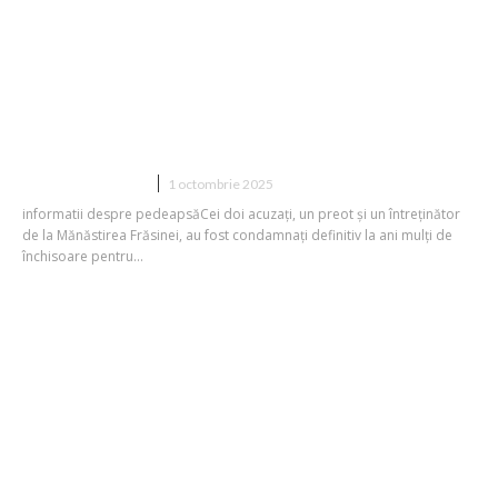
Călugărul și custodele care au comis
abuzuri sexuale asupra a doi minori la
Mănăstirea Frăsinei, condamnați
definitiv la pedepse grele de
închisoare.
DIVERSE NOUTATI
1 octombrie 2025
informatii despre pedeapsăCei doi acuzați, un preot și un întreținător
de la Mănăstirea Frăsinei, au fost condamnați definitiv la ani mulți de
închisoare pentru...