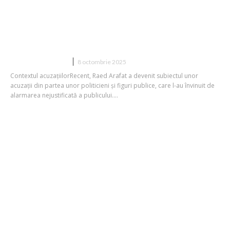
Arafat reacționează la acuzațiile de
generare nefondată de panică în
rândul populației: „Să nu mai luăm
măsuri pe viitor?” VIDEO
DIVERSE NOUTATI
8 octombrie 2025
Contextul acuzațiilorRecent, Raed Arafat a devenit subiectul unor
acuzații din partea unor politicieni și figuri publice, care l-au învinuit de
alarmarea nejustificată a publicului....