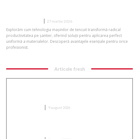
Mașinile de tencuit modernizare
esențială în construcții
DIVERSE NOUTATI
27 martie 2026
Explorăm cum tehnologia mașinilor de tencuit transformă radical
productivitatea pe șantier, oferind soluții pentru aplicarea perfect
uniformă a materialelor. Descoperă avantajele esențiale pentru orice
profesionist.
Articole fresh
Ambulanță aglomerată cu topoare într-o comună
din Cluj, după ce un videoclip pe TikTok a afirmat că
„sustrage…
DIVERSE NOUTATI
9 august 2026
Nu s-au dat bătuți! » Ce s-a întâmplat pe teren,
imediat după Dinamo – FC Voluntari 4-0