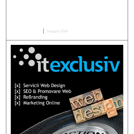
Infiltrare fără precedent în Europa: o dronă
rusească dotată cu explozibil Semtex a intrat pe
aeroportul din Leipzig, Germania
DIVERSE NOUTATI
5 august 2026