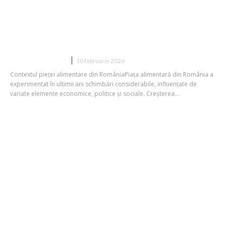
Cum a ajuns să fie masa favoritȃ a
românilor mai ușor de găsit ca oricând.
Producătorii autohtoni se plâng că
„tarifele sunt într-o scădere...
DIVERSE NOUTATI
10 februarie 2026
Contextul pieței alimentare din RomâniaPiața alimentară din România a
experimentat în ultimii ani schimbări considerabile, influențate de
variate elemente economice, politice și sociale. Creșterea...