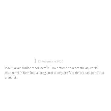
INS: În octombrie, salariul mediu net a
înregistrat o creștere față de anul
anterior, însă capacitatea de
cumpărare a românilor a diminuat.
Care este...
DIVERSE NOUTATI
12 decembrie 2025
Evoluția veniturilor medii neteÎn luna octombrie a acestui an, venitul
mediu net în România a înregistrat o creștere față de aceeași perioadă
a anului...