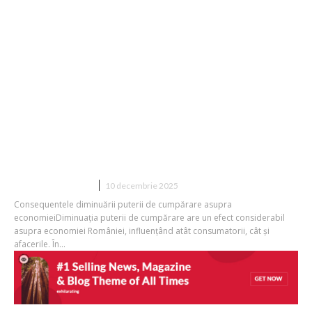
Românii se vor confrunta cu o
reducere a puterii de cumpărare de 6%
în 2025, urmată de o altă scădere de
aproximativ 3% în...
DIVERSE NOUTATI
10 decembrie 2025
Consequentele diminuării puterii de cumpărare asupra
economieiDiminuația puterii de cumpărare are un efect considerabil
asupra economiei României, influențând atât consumatorii, cât și
afacerile. În...