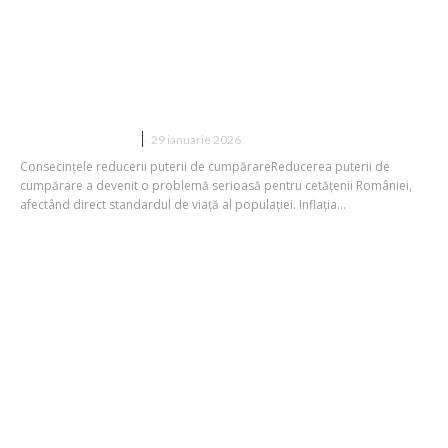
Nicușor Dan: Frustrare socială și
insatisfacții adunate. Reducerea
capacității de achiziție și pericolele
majorării impozitelor.
DIVERSE NOUTATI
29 ianuarie 2026
Consecințele reducerii puterii de cumpărareReducerea puterii de
cumpărare a devenit o problemă serioasă pentru cetățenii României,
afectând direct standardul de viață al populației. Inflația...