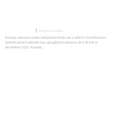
Salariul mediu net a ajuns la 5.914 lei în
decembrie 2025. A crescut cu 5,3%
într-o lună, însă rămâne sub rata
inflației anuale.
DIVERSE NOUTATI
12 februarie 2026
Evoluția salariului mediu netSalariul mediu net a suferit o transformare
semnificativă în ultimele luni, ajungând la valoarea de 5.914 lei în
decembrie 2025. Această...