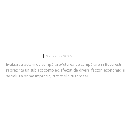
Capacitatea de achiziție a
Bucureștiului, mai ridicată teoretic
decât a unor orașe precum Hamburg,
Praga sau Bruxelles. Totuși, care este
situația efectivă?
DIVERSE NOUTATI
2 ianuarie 2026
Evaluarea puterii de cumpărarePuterea de cumpărare în București
reprezintă un subiect complex, afectat de diverși factori economici și
sociali. La prima impresie, statisticile sugerează...