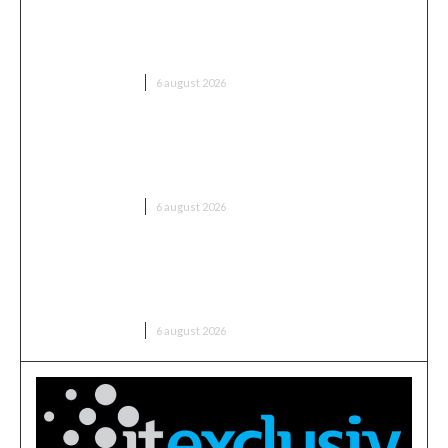
Folha, OUT de la CFR Cluj după înfrângerea cu
Tromsø! ”Îi voi da afară pe toți!”. DOUĂ nume
”concurează” pentru funcția de antrenor
DIVERSE NOUTATI
6 august 2026
Mario Camora, după dezamăgirea trăită de CFR:
„Să înceapă de la copii și juniori! Aceștia nu le iau
banii părinților”
DIVERSE NOUTATI
6 august 2026
România intră în cursa pentru energia eoliană
offshore: Executivul sugerează șase zone maritime
cu o capacitate de peste 11 GW
DIVERSE NOUTATI
6 august 2026