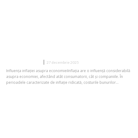
Adrian Codîrlașu, expert în domeniul
economic: „Din nefericire, capacitatea
de achiziție va continua să diminueze în
2026”
DIVERSE NOUTATI
27 decembrie 2025
Influența inflației asupra economieiInflația are o influență considerabilă
asupra economiei, afectând atât consumatorii, cât și companiile. În
perioadele caracterizate de inflație ridicată, costurile bunurilor...