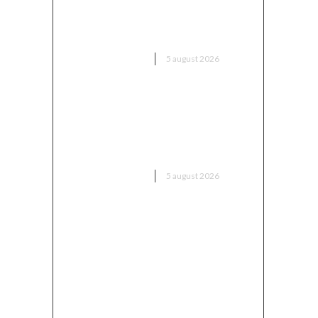
unică” pentru a-l aduce pe Putin
în fața instanței, însă riscă să o
rateze din nou
DIVERSE NOUTATI
5 august 2026
Sorin Blejnar, acuzat de trafic
de influență, primind sprijin din
partea Curții de Apel București,
în ciuda recentei decizii a CJUE
DIVERSE NOUTATI
5 august 2026
Avertisment din partea unui
specialist: „Asigurați-vă că
verificați ce ați semnat și până
când rămâne valabil prețul, în
contextul majorării facturii de
electricitate”