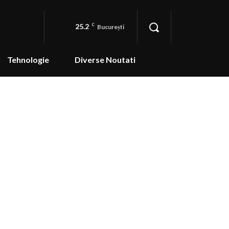
25.2
C
București
Tehnologie
Diverse Noutati