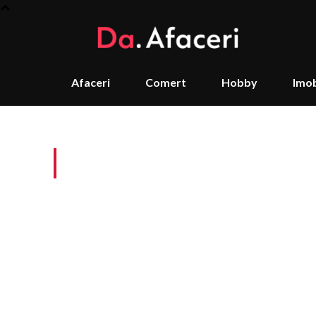
Afaceri
Comert
Hobby
Imob
Tag:
relații comercia