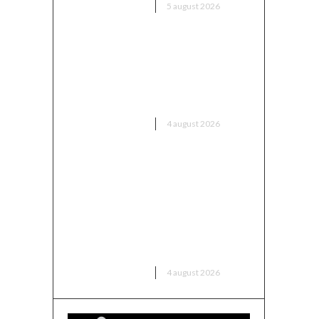
DIVERSE NOUTATI
5 august 2026
Nicușor Dan contestă
schimbările PSD în legea
decarbonizării: „Voi analiza cu
cea mai mare…
DIVERSE NOUTATI
4 august 2026
UDMR ia în calcul susținerea
unui guvern PSD: „Toate
variantele sunt posibile”.
Președintele anticipează
„rezultate” în următoarele
două săptămâni.
DIVERSE NOUTATI
4 august 2026