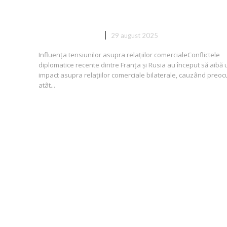
Rusia și Franța
DIVERSE NOUTATI
29 august 2025
Influența tensiunilor asupra relațiilor comercialeConflictele
diplomatice recente dintre Franța și Rusia au început să aibă 
impact asupra relațiilor comerciale bilaterale, cauzând preoc
atât...