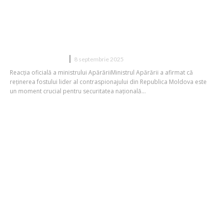
Răspunsul ministrului Apărării la
arestarea ex-șefului contraspionajului
din Republica Moldova, acuzat de
trădare
DIVERSE NOUTATI
8 septembrie 2025
Reacția oficială a ministrului ApărăriiMinistrul Apărării a afirmat că
reținerea fostului lider al contraspionajului din Republica Moldova este
un moment crucial pentru securitatea națională...