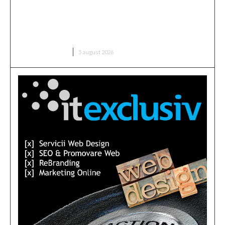
Infiltrare fără precedent în Europa: o dronă
rusească dotată cu explozibil Semtex a intrat pe
aeroportul din Leipzig, Germania
DIVERSE NOUTATI
5 august 2026