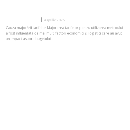
ULTIMA ORĂ Prețurile pentru
transportul cu metroul se majorează
DIVERSE NOUTATI
4 aprilie 2026
Cauza majorării tarifelor Majorarea tarifelor pentru utilizarea metroului
a fost influențată de mai mulți factori economici și logistici care au avut
un impact asupra bugetului...
China stabilește cea mai mică țintă de
expansiune economică din ultimele