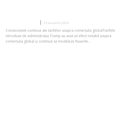
mondială în 2026: Previziunile
economiștilor
DIVERSE NOUTATI
11 ianuarie 2026
Consecințele continue ale tarifelor asupra comerțului globalTarifele
introduse de administrația Trump au avut un efect notabil asupra
comerțului global și continuă să modeleze fluxurile...
Anul creșterii costurilor pentru