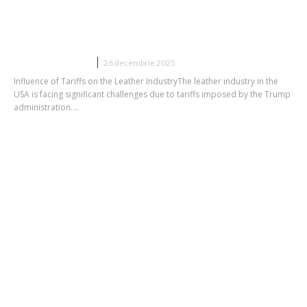
de tarifele lui Trump: prețurile ar
putea să se majoreze cu 22% în
perioada următoare de doi ani.
DIVERSE NOUTATI
26 decembrie 2025
Influence of Tariffs on the Leather IndustryThe leather industry in the
USA is facing significant challenges due to tariffs imposed by the Trump
administration....
Colapsul bursei americane în urma