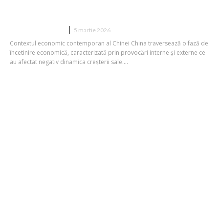
decenii înainte de întâlnirea cu Trump.
DIVERSE NOUTATI
5 martie 2026
Contextul economic contemporan al Chinei China traversează o fază de
încetinire economică, caracterizată prin provocări interne și externe ce
au afectat negativ dinamica creșterii sale....
Tarifele implementate de Trump
continuă să afecteze economia