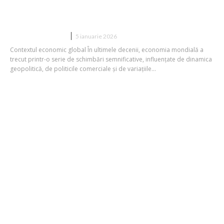
americani: Efectul tarifelor impuse de
Trump asupra consumatorilor
DIVERSE NOUTATI
5 ianuarie 2026
Contextul economic global În ultimele decenii, economia mondială a
trecut printr-o serie de schimbări semnificative, influențate de dinamica
geopolitică, de politicile comerciale și de variațiile...
Industria de pielărie din SUA impactată