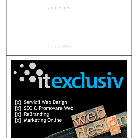
DIVERSE NOUTATI
6 august 2026
Infiltrare fără precedent în Europa: o dronă
rusească dotată cu explozibil Semtex a intrat pe
aeroportul din Leipzig, Germania
DIVERSE NOUTATI
5 august 2026