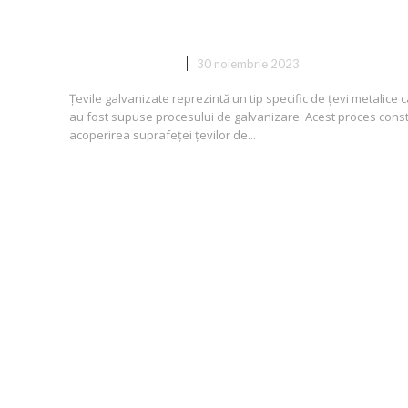
funcționează?
CASA SI GRADINA
30 noiembrie 2023
Țevile galvanizate reprezintă un tip specific de țevi metalice 
au fost supuse procesului de galvanizare. Acest proces const
acoperirea suprafeței țevilor de...