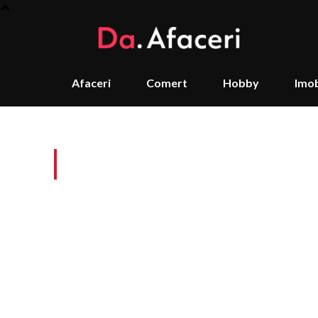
Afaceri
Comert
Hobby
Imob
Tag:
țevile galvaniza