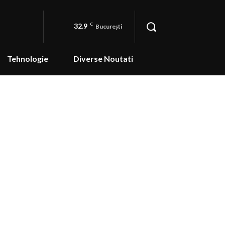
32.9
C
București
Tehnologie
Diverse Noutati