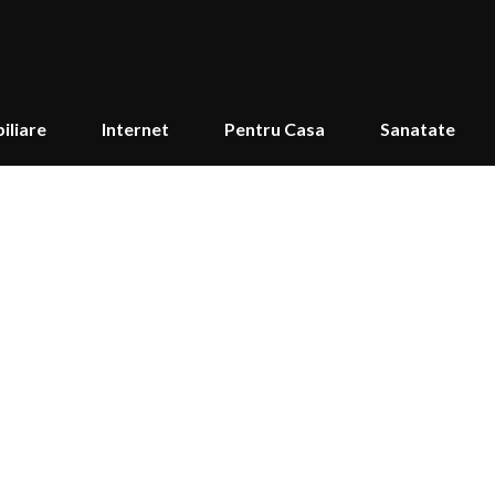
iliare
Internet
Pentru Casa
Sanatate
te și cum funcționează