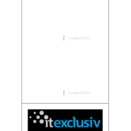
Marian Voinea, businessmanul
reținut în cazul mitei din
sectorul armamentului, are
conexiuni cu ‘Ndrangheta
DIVERSE NOUTATI
6 august 2026
Infiltrare fără precedent în
Europa: o dronă rusească
dotată cu explozibil Semtex a
intrat pe aeroportul din Leipzig,
Germania
DIVERSE NOUTATI
5 august 2026