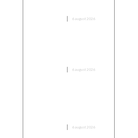
”concurează” pentru funcția de
antrenor
DIVERSE NOUTATI
6 august 2026
Mario Camora, după
dezamăgirea trăită de CFR: „Să
înceapă de la copii și juniori!
Aceștia nu le iau banii părinților”
DIVERSE NOUTATI
6 august 2026
România intră în cursa pentru
energia eoliană offshore:
Executivul sugerează șase zone
maritime cu o capacitate de
peste 11 GW
DIVERSE NOUTATI
6 august 2026