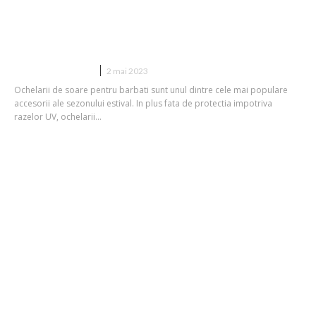
Ce tipuri de ochelari poti cumpara
pentru barbati?
DIVERSE NOUTATI
2 mai 2023
Ochelarii de soare pentru barbati sunt unul dintre cele mai populare
accesorii ale sezonului estival. In plus fata de protectia impotriva
razelor UV, ochelarii...