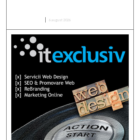
Tromsø! ”Îi voi da afară pe toți!”. DOUĂ nume
”concurează” pentru funcția de antrenor
DIVERSE NOUTATI
6 august 2026