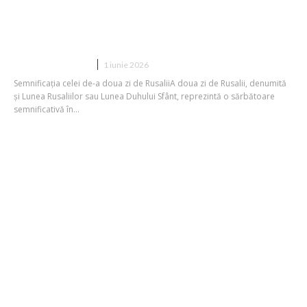
Se curăță sau nu haine în ziua a doua de
Rusalii 2026? Când se pot reporni
activitățile gospodărești, conform…
DIVERSE NOUTATI
1 iunie 2026
Semnificația celei de-a doua zi de RusaliiA doua zi de Rusalii, denumită
și Lunea Rusaliilor sau Lunea Duhului Sfânt, reprezintă o sărbătoare
semnificativă în...
FOTO Liderul Cehiei, Petr Pavel, în