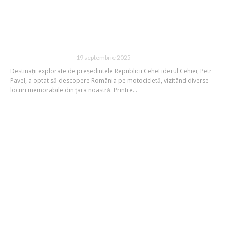
vacanță cu motocicleta în România:
excursie la locuri renumite din țara
noastră
DIVERSE NOUTATI
19 septembrie 2025
Destinații explorate de președintele Republicii CeheLiderul Cehiei, Petr
Pavel, a optat să descopere România pe motocicletă, vizitând diverse
locuri memorabile din țara noastră. Printre...