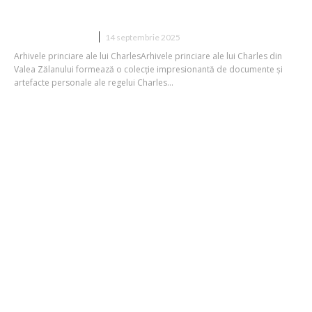
Charles Archives in Valea Zălanului
DIVERSE NOUTATI
14 septembrie 2025
Arhivele princiare ale lui CharlesArhivele princiare ale lui Charles din
Valea Zălanului formează o colecție impresionantă de documente și
artefacte personale ale regelui Charles...