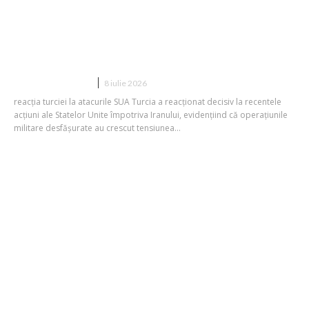
Șeful NATO, reacție fermă din partea
Ankarei față de noile atacuri ale SUA
asupra Iranului: „Au fost total
justificate”
DIVERSE NOUTATI
8 iulie 2026
reacția turciei la atacurile SUA Turcia a reacționat decisiv la recentele
acțiuni ale Statelor Unite împotriva Iranului, evidențiind că operațiunile
militare desfășurate au crescut tensiunea...