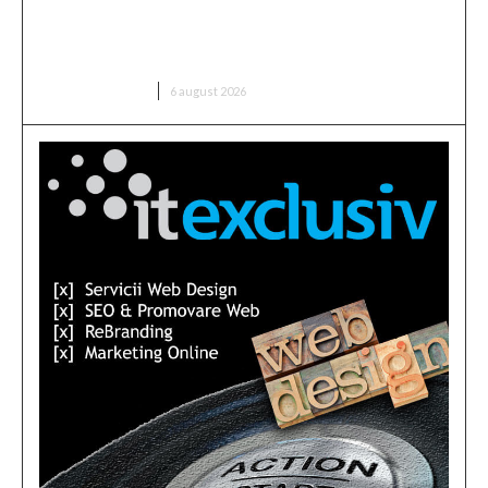
Folha, OUT de la CFR Cluj după înfrângerea cu
Tromsø! ”Îi voi da afară pe toți!”. DOUĂ nume
”concurează” pentru funcția de antrenor
DIVERSE NOUTATI
6 august 2026