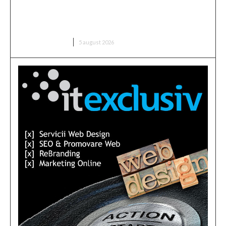
Infiltrare fără precedent în Europa: o dronă
rusească dotată cu explozibil Semtex a intrat pe
aeroportul din Leipzig, Germania
DIVERSE NOUTATI
5 august 2026