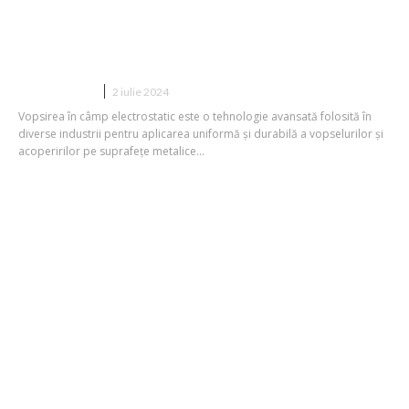
Ce este vopsirea în câmp
electrostatic?
AUTO/MOTO
2 iulie 2024
Vopsirea în câmp electrostatic este o tehnologie avansată folosită în
diverse industrii pentru aplicarea uniformă și durabilă a vopselurilor și
acoperirilor pe suprafețe metalice...