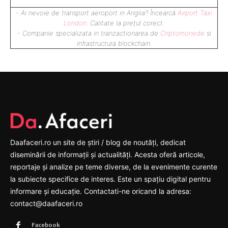
- Ai nevoie de transport aeroport in Anglia? Încearcă
Airport Taxi
London
. Calitate la prețul corect.
- Companie specializata in tranzactionarea de
Criptomonede
si
infrastructura blockchain.
Daafaceri.ro un site de știri / blog de noutăți, dedicat
diseminării de informații și actualități. Acesta oferă articole,
reportaje și analize pe teme diverse, de la evenimente curente
la subiecte specifice de interes. Este un spațiu digital pentru
informare și educație. Contactati-ne oricand la adresa:
contact@daafaceri.ro
Facebook