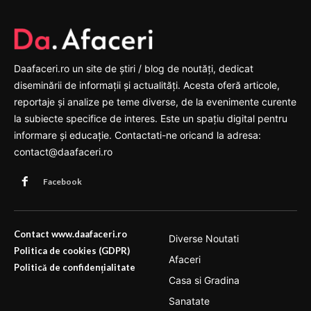
Daafaceri.ro un site de știri / blog de noutăți, dedicat
diseminării de informații și actualități. Acesta oferă articole,
reportaje și analize pe teme diverse, de la evenimente curente
la subiecte specifice de interes. Este un spațiu digital pentru
informare și educație. Contactati-ne oricand la adresa:
contact@daafaceri.ro
Facebook
Contact www.daafaceri.ro
Diverse Noutati
Politica de cookies (GDPR)
Afaceri
Politică de confidențialitate
Casa si Gradina
Sanatate