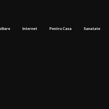
iliare
Internet
Pentru Casa
Sanatate