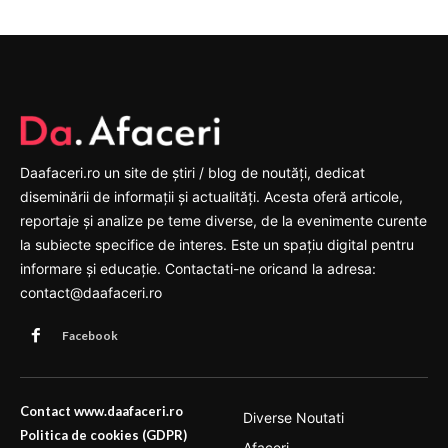
Daafaceri.ro un site de știri / blog de noutăți, dedicat
diseminării de informații și actualități. Acesta oferă articole,
reportaje și analize pe teme diverse, de la evenimente curente
la subiecte specifice de interes. Este un spațiu digital pentru
informare și educație. Contactati-ne oricand la adresa:
contact@daafaceri.ro
Facebook
Contact www.daafaceri.ro
Diverse Noutati
Politica de cookies (GDPR)
Afaceri