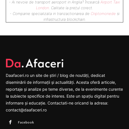
- Ai nevoie de transport aeroport in Anglia? Încearcă
Airport Taxi
London
. Calitate la prețul corect.
- Companie specializata in tranzactionarea de
Criptomonede
si
infrastructura blockchain.
Daafaceri.ro un site de știri / blog de noutăți, dedicat
diseminării de informații și actualități. Acesta oferă articole,
reportaje și analize pe teme diverse, de la evenimente curente
la subiecte specifice de interes. Este un spațiu digital pentru
informare și educație. Contactati-ne oricand la adresa:
contact@daafaceri.ro
Facebook