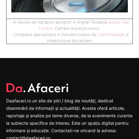
- Ai nevoie de transport aeroport in Anglia? Încearcă
Airport Taxi
London
. Calitate la prețul corect.
- Companie specializata in tranzactionarea de
Criptomonede
si
infrastructura blockchain.
Daafaceri.ro un site de știri / blog de noutăți, dedicat
diseminării de informații și actualități. Acesta oferă articole,
reportaje și analize pe teme diverse, de la evenimente curente
la subiecte specifice de interes. Este un spațiu digital pentru
informare și educație. Contactati-ne oricand la adresa:
contact@daafaceri.ro