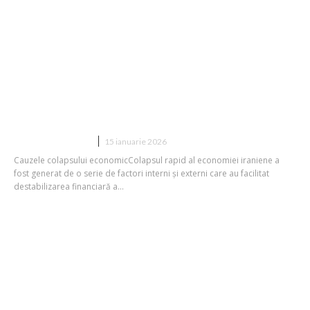
Căderea rapidă a economiei iraniene:
Insolvența care a declanșat spirala
descendentă.
DIVERSE NOUTATI
15 ianuarie 2026
Cauzele colapsului economicColapsul rapid al economiei iraniene a
fost generat de o serie de factori interni și externi care au facilitat
destabilizarea financiară a...