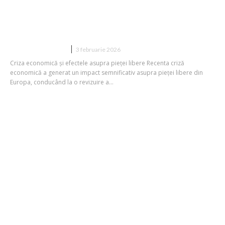
Sfârșitul comodității ordinii: Timpul în
care Europa ar putea abandona
convingerea în piața liberă
DIVERSE NOUTATI
3 februarie 2026
Criza economică și efectele asupra pieței libere Recenta criză
economică a generat un impact semnificativ asupra pieței libere din
Europa, conducând la o revizuire a...