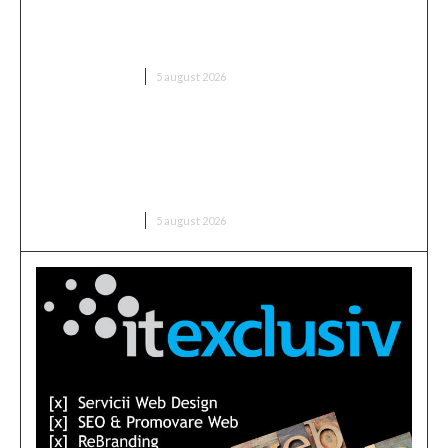
Sorin Blejnar, acuzat de trafic de influență, primind
sprijin din partea Curții de Apel București, în ciuda
recentei decizii a CJUE
DIVERSE NOUTATI
5 august 2026
Avertisment din partea unui specialist: „Asigurați-
vă că verificați ce ați semnat și până când rămâne
valabil prețul, în contextul majorării facturii de
electricitate”
DIVERSE NOUTATI
5 august 2026