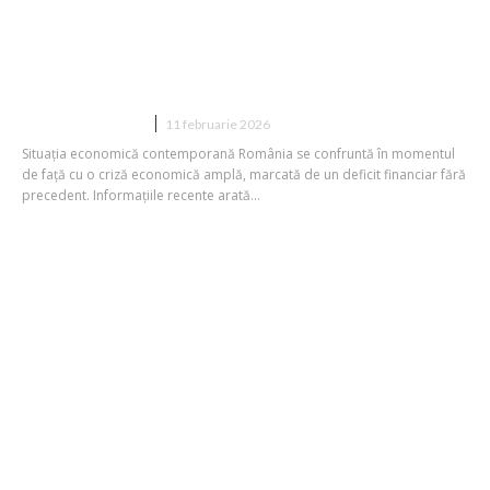
din România se luptă cu provocări
semnificative. Există un deficit de
peste 830 de miliarde de lei.
DIVERSE NOUTATI
11 februarie 2026
Situația economică contemporană România se confruntă în momentul
de față cu o criză economică amplă, marcată de un deficit financiar fără
precedent. Informațiile recente arată...