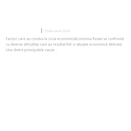
Economia Rusiei este pe punctul de a
ceda. Națiunea se confruntă cu o criză
financiară și economică…
DIVERSE NOUTATI
7 februarie 2026
Factori care au condus la criza economicăEconomia Rusiei se confruntă
cu diverse dificultăți care au rezultat într-o situație economică delicată.
Una dintre principalele cauze...