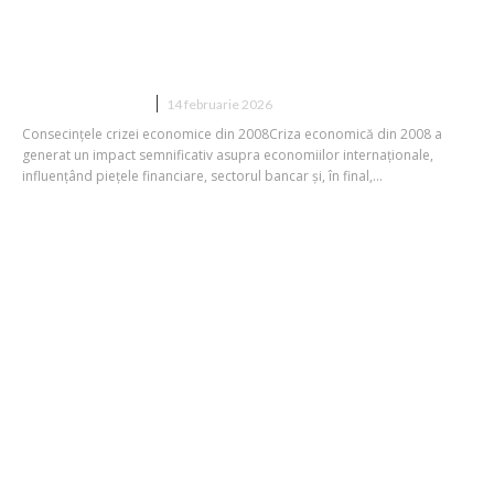
INTERVIU. Ministrul Economiei:
„Pericolele crizei din 2008 nu pot fi
neglijate”. Despre…
DIVERSE NOUTATI
14 februarie 2026
Consecințele crizei economice din 2008Criza economică din 2008 a
generat un impact semnificativ asupra economiilor internaționale,
influențând piețele financiare, sectorul bancar și, în final,...
Date care provoacă neliniște: Familiile