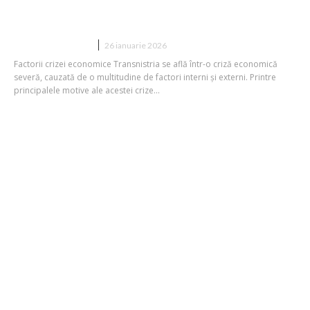
Transnistria, o pericol în creștere
pentru insolvența economică
DIVERSE NOUTATI
26 ianuarie 2026
Factorii crizei economice Transnistria se află într-o criză economică
severă, cauzată de o multitudine de factori interni și externi. Printre
principalele motive ale acestei crize...
Economia României se confruntă cu
riscul falimentului: companii de mari