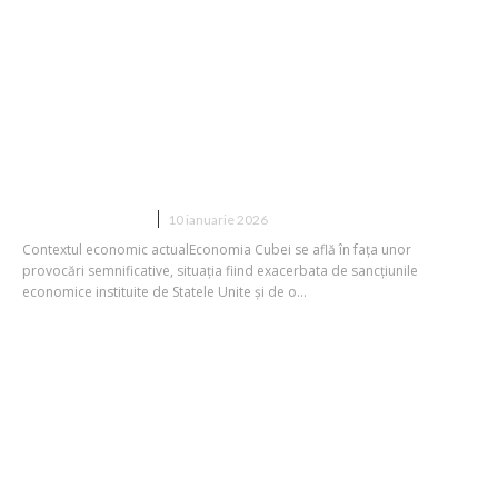
„Cuba se află în pragul colapsului: exod
masiv pe fondul intensificării presiunii
din partea SUA”
DIVERSE NOUTATI
10 ianuarie 2026
Contextul economic actualEconomia Cubei se află în fața unor
provocări semnificative, situația fiind exacerbata de sancțiunile
economice instituite de Statele Unite și de o...