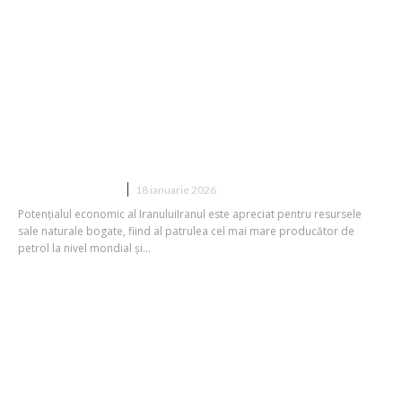
Cristian Socol: Criza din Iran –
Insuccesul unei națiuni cu capacitate
economică mare și efectul diminuării
puterii de achiziție asupra
manifestațiilor
DIVERSE NOUTATI
18 ianuarie 2026
Potențialul economic al IranuluiIranul este apreciat pentru resursele
sale naturale bogate, fiind al patrulea cel mai mare producător de
petrol la nivel mondial și...