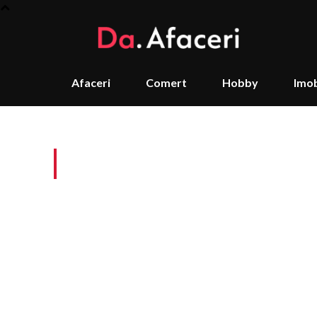
Afaceri
Comert
Hobby
Imob
Tag:
Cum se depozite