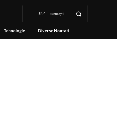
34.4
C
București
Tehnologie
Diverse Noutati
ea