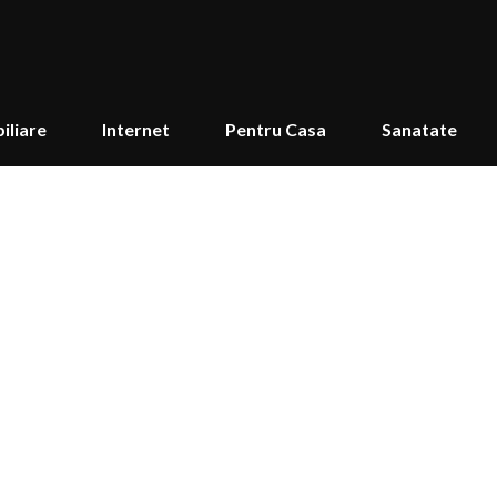
iliare
Internet
Pentru Casa
Sanatate
aza corect boabele de caf