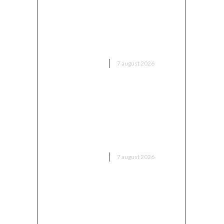
Moody’s: „Ratingul României a
fost păstrat grație
contribuțiilor instituțiilor,
populației și sectorului de
afaceri”
DIVERSE NOUTATI
7 august 2026
Alertă în baza aeriană de unde
pleacă avioanele F-16 pentru
distrugerea dronelor rusești.
Antrenament al piloților de F-
16.
DIVERSE NOUTATI
7 august 2026
Bărbatul care a „creionat” o
declarație de dragoste pe o
piatră de pe Transfăgărășan a
fost găsit…