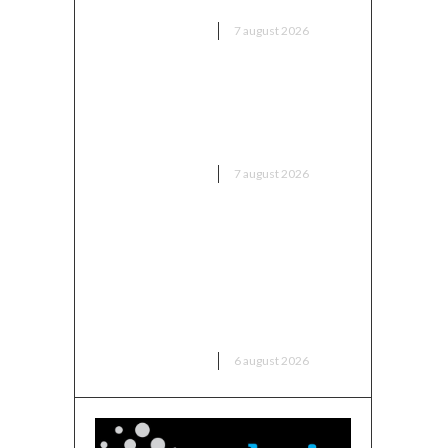
DIVERSE NOUTATI
7 august 2026
Trump reînvie abolirea
cetățeniei prin naștere în SUA:
A parafat noi ordine executive
DIVERSE NOUTATI
7 august 2026
Folha, OUT de la CFR Cluj după
înfrângerea cu Tromsø! ”Îi voi
da afară pe toți!”. DOUĂ nume
”concurează” pentru funcția de
antrenor
DIVERSE NOUTATI
6 august 2026