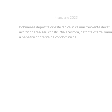
depozit
DIVERSE NOUTATI
4 ianuarie 2023
Inchirierea depozitelor este din ce in ce mai frecventa decat
achizitionarea sau constructia acestora, datorita ofertei varia
a beneficiilor oferite de condominii de...